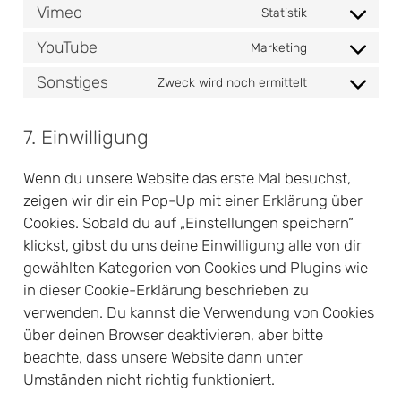
to
complianz
Vimeo
Statistik
Consent
service
to
wordpress
YouTube
Marketing
Consent
service
to
vimeo
Sonstiges
Zweck wird noch ermittelt
Consent
service
to
youtube
service
7. Einwilligung
sonstiges
Wenn du unsere Website das erste Mal besuchst,
zeigen wir dir ein Pop-Up mit einer Erklärung über
Cookies. Sobald du auf „Einstellungen speichern“
klickst, gibst du uns deine Einwilligung alle von dir
gewählten Kategorien von Cookies und Plugins wie
in dieser Cookie-Erklärung beschrieben zu
verwenden. Du kannst die Verwendung von Cookies
über deinen Browser deaktivieren, aber bitte
beachte, dass unsere Website dann unter
Umständen nicht richtig funktioniert.